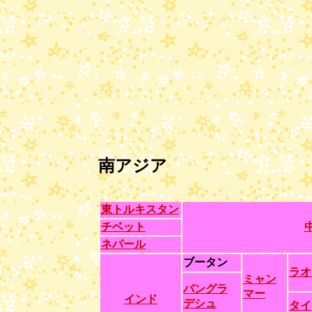
南アジア
東トルキスタン
チベット
ネパール
ブータン
ラオ
ミャン
バングラ
マー
インド
デシュ
タイ