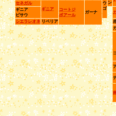
ン
セネガル
ウ
ゴ
ギニア
ギニア
コートジ
ガーナ
ビサウ
ボアール
シエラレオネ
リベリア