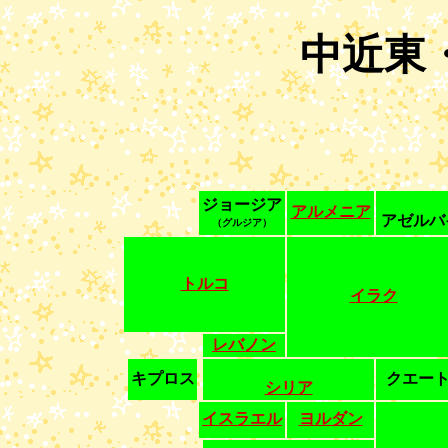
中近東
ジョージア
アルメニア
アゼルバ
（グルジア）
トルコ
イラク
レバノン
キプロス
クエー
シリア
イスラエル
ヨルダン