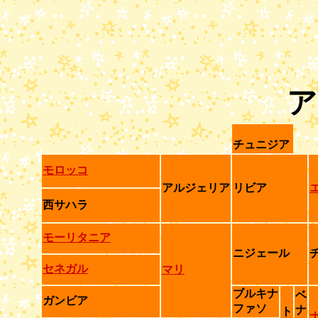
ア
チュニジア
モロッコ
アルジェリア
リビア
西サハラ
モーリタニア
ニジェール
セネガル
マリ
ブルキナ
ベ
ガンビア
ファソ
ナ
ト