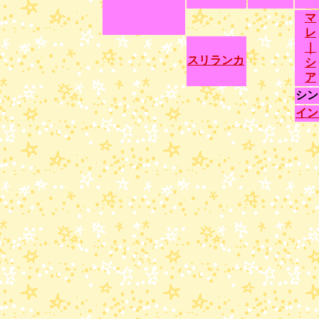
マ
レ
｜
スリランカ
シ
ア
シン
イン