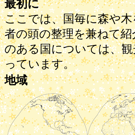
最初に
ここでは、国毎に森や木
者の頭の整理を兼ねて紹
のある国については、観
っています。
地域