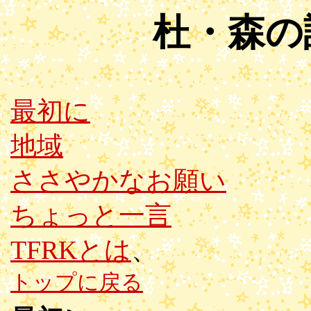
杜
・森の
最初に
地域
ささやかなお願い
ちょっと一言
TFRKとは
、
トップに戻る