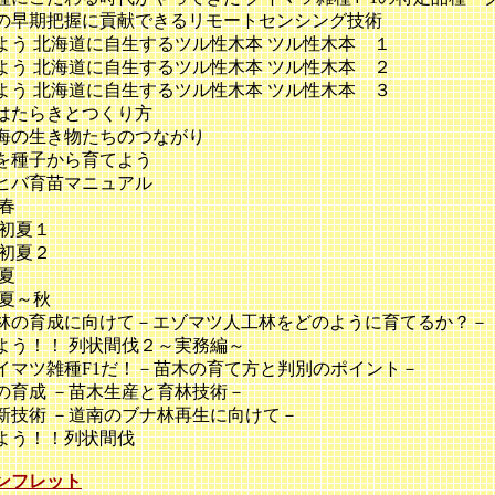
早期把握に貢献できるリモートセンシング技術
う 北海道に自生するツル性木本 ツル性木本 １
う 北海道に自生するツル性木本 ツル性木本 ２
う 北海道に自生するツル性木本 ツル性木本 ３
はたらきとつくり方
の生き物たちのつながり
を種子から育てよう
ヒバ育苗マニュアル
春
初夏１
初夏２
夏
夏～秋
の育成に向けて－エゾマツ人工林をどのように育てるか？－
う！！ 列状間伐２～実務編～
マツ雑種F1だ！－苗木の育て方と判別のポイント－
育成 －苗木生産と育林技術－
技術 －道南のブナ林再生に向けて－
よう！！列状間伐
ンフレット