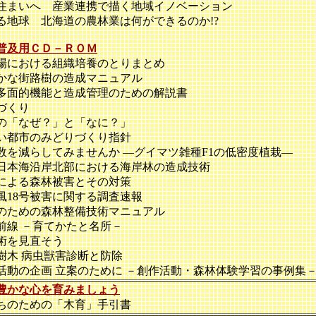
まいへ 産業連携で描く地域イノベーション
地球 北海道の農林業は何ができるのか!?
普及用ＣＤ－ＲＯＭ
における組織培養のとりまとめ
な街路樹の造成マニュアル
面的機能と造成管理のための解説書
づくり
「なぜ？」と「なに？」
都市のみどりづくり指針
を減らしてみませんか ―グイマツ雑種F1の低密度植栽―
本海沿岸北部における海岸林の造成技術
よる森林被害とその対策
台風18号被害に関する調査速報
ための森林整備技術マニュアル
線 －育てかたと名所－
術を見直そう
木 病虫獣害診断と防除
動の企画 立案のために －創作活動・森林体験学習の事例集
豊かな心を育みましょう
のための「木育」手引書