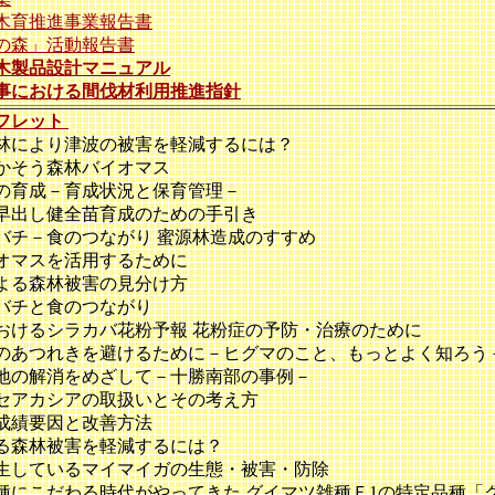
木育推進事業報告書
の森」活動報告書
木製品設計マニュアル
事における間伐材利用推進指針
フレット
により津波の被害を軽減するには？
そう森林バイオマス
育成－育成状況と保育管理－
出し健全苗育成のための手引き
チ－食のつながり 蜜源林造成のすすめ
マスを活用するために
る森林被害の見分け方
バチと食のつながり
けるシラカバ花粉予報 花粉症の予防・治療のために
あつれきを避けるために－ヒグマのこと、もっとよく知ろう
の解消をめざして－十勝南部の事例－
アカシアの取扱いとその考え方
成績要因と改善方法
森林被害を軽減するには？
しているマイマイガの生態・被害・防除
にこだわる時代がやってきた グイマツ雑種Ｆ1の特定品種「