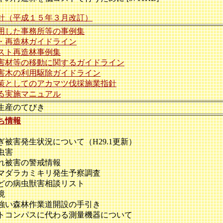
針（平成１５年３月改訂）
用した事務所等の事例集
・再造林ガイドライン
スト再造林事例集
害材等の移動に関するガイドライン
害木の利用駆除ガイドライン
策としてのアカマツ伐採施業指針
る実施マニュアル
生産のてびき
ち情報
害発生状況について（H29.1更新）
虫害
被害の警戒情報
ダラカミキリ発生予察調査
の病虫獣害相談リスト
境
い森林作業道開設の手引き
コンパスに代わる測量機器について