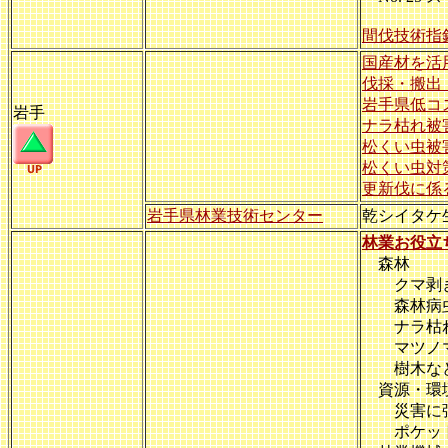
間伐技術指
国産材を活
伐採・搬出
岩手県低コ
岩手
ナラ枯れ被
松くい虫被
松くい虫対
更新伐に係
岩手県林業技術センター
乾シイタケ
林業お役立
森林
クマ剥ぎ被
森林病
ナラ枯れ
マツノマ
樹木など
資源・環
災害に強
ポケット