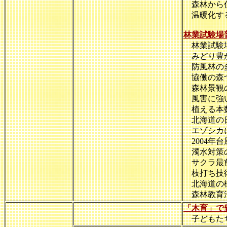
森林から住
温暖化する
林業試験場
林業試験場
みどり豊か
防風林の多
協働の森
森林景観の
風害に強い
植える本数
北海道の日
エゾシカに
2004年
濁水対策の
サクラ最前
枝打ち技
北海道の樹
森林教育活
「木育」で
子どもたち