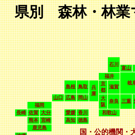
県別 森林・林業
石川
富山
福井
岐
京
島根
鳥取
滋賀
兵
都
庫
山口
広島
岡山
大
奈良
三重
阪
福岡
長崎
佐賀
大分
愛媛
香川
和歌山
熊本
宮崎
高知
徳島
鹿児島
国・公的機関・