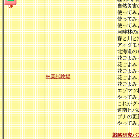
自然災害の
使ってみよ
使ってみよ
使ってみよ
河畔林の
森と川と海
アオダモ
北海道の
花ごよみ 
花ごよみ 
花ごよみ 
林業試験場
花ごよみ 
花ごよみ 
エゾマツ林
やってみよ
これがグイ
道南ヒバの
ブナの更新
やってみ
戦略研究パ