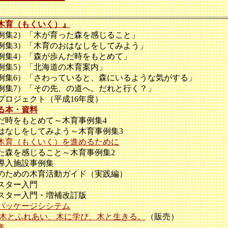
木育（もくいく）』
集2）「木が育った森を感じること」
集3）「木育のおはなしをしてみよう」
集4）「森が歩んだ時をもとめて」
集5）「北海道の木育案内」
集6）「さわっていると、森にいるような気がする」
集7）「その先、の道へ。だれと行く？」
ロジェクト（平成16年度）
る本・資料
時をもとめて～木育事例集4
なしをしてみよう～木育事例集3
木育（もくいく）を進めるために
森を感じること～木育事例集2
導入施設事例集
ための木育活動ガイド（実践編）
スター入門
ター入門・増補改訂版
パッケージシシテム
 木とふれあい、木に学び、木と生きる。
（販売）
集