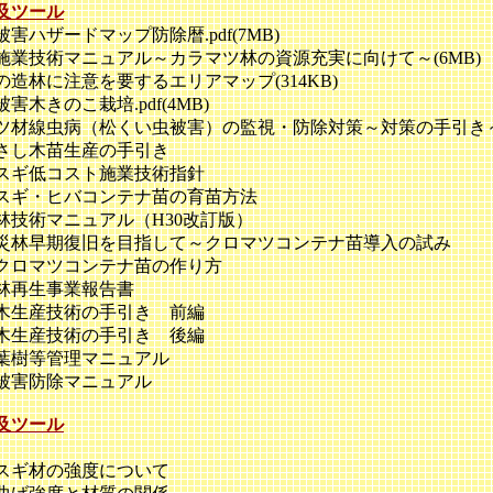
及ツール
ハザードマップ防除暦.pdf(7MB)
業技術マニュアル～カラマツ林の資源充実に向けて～(6MB)
造林に注意を要するエリアマップ(314KB)
木きのこ栽培.pdf(4MB)
材線虫病（松くい虫被害）の監視・防除対策～対策の手引き
し木苗生産の手引き
ギ低コスト施業技術指針
ギ・ヒバコンテナ苗の育苗方法
技術マニュアル（H30改訂版）
林早期復旧を目指して～クロマツコンテナ苗導入の試み
ロマツコンテナ苗の作り方
林再生事業報告書
生産技術の手引き 前編
生産技術の手引き 後編
樹等管理マニュアル
被害防除マニュアル
及ツール
ギ材の強度について