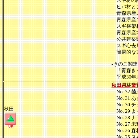
スギ材の曲
ヒバ材と
青森県産ス
青森県産ス
スギ横架
青森県産木
公共建築部
スギ心去り
簡易的な丸太
-きのこ関連
「青森きく
平成30年
秋田県林業
No. 32 
No. 31 
No. 30 
秋田
No. 29 
No. 28
No. 27 
No. 26 森
No. 25 