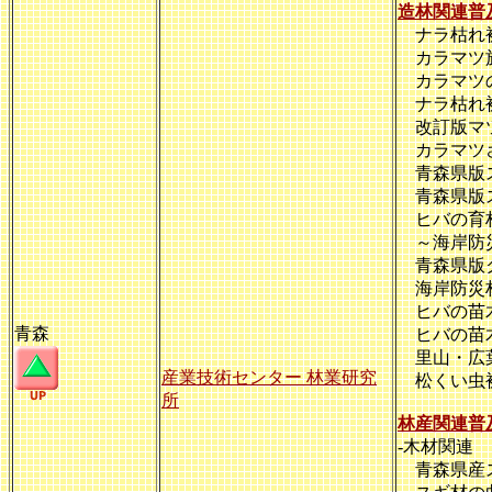
造林関連普
ナラ枯れ被害
カラマツ施
カラマツの
ナラ枯れ被害
改訂版マツ
カラマツさ
青森県版ス
青森県版ス
ヒバの育林
～海岸防災
青森県版ク
海岸防災
ヒバの苗木
青森
ヒバの苗木
里山・広葉
産業技術センター 林業研究
松くい虫
所
林産関連普
-木材関連
青森県産ス