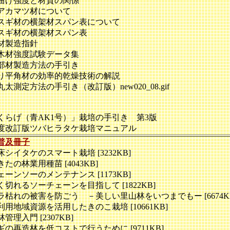
げ強度と材質の関係
アカマツ材について
ギ材の横架材スパン表について
ギ材の横架材スパン表
材製造指針
材強度試験データ集
材製造方法の手引き
平角材の効率的乾燥技術の解説
測定方法の手引き（改訂版）new020_08.gif
らげ（青AK1号）」栽培の手引き 第3版
度改訂版ツバヒラタケ栽培マニュアル
普及冊子
菌床シイタケのスマート栽培 [3232KB]
あきたの林業用種苗 [4043KB]
チェーンソーのメンテナンス [1173KB]
よく切れるソーチェーンを目指して [1822KB]
 ナラ枯れの被害を防ごう －美しい里山林をいつまでもー [6674K
未利用地域資源を活用したきのこ栽培 [10661KB]
林管理入門 [2307KB]
スギの再造林を低コストで行うために [9711KB]