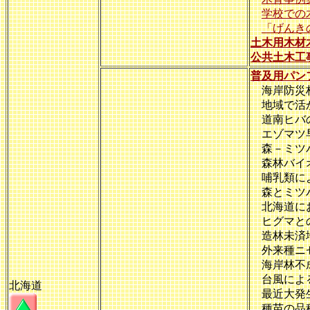
学校での
「げんき
土木用木材
公共土木工
普及用パン
海岸防災林
地域で活か
道南ヒバの
エゾマツ早
森－ミツバ
森林バイオ
哺乳類によ
森とミツ
北海道にお
ヒグマとの
造林未済地
外来種ニセ
海岸林不
台風による
北海道
最近大発生
種苗の品種