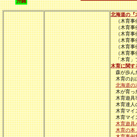
沖縄
北海道の『
（木育事例
（木育事例
（木育事例
（木育事例
（木育事例
（木育事例
「木育」プ
木育に関す
森が歩んだ
木育のおは
北海道の
木が育った
木育遊具
木育達人の
木育マイ
木育マイス
木育遊具
木育の本
木育事例