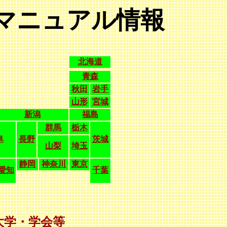
マニュアル情報
北海道
青森
秋田
岩手
山形
宮城
新潟
福島
群馬
栃木
阜
長野
茨城
山梨
埼玉
静岡
神奈川
東京
愛知
千葉
大学・学会等